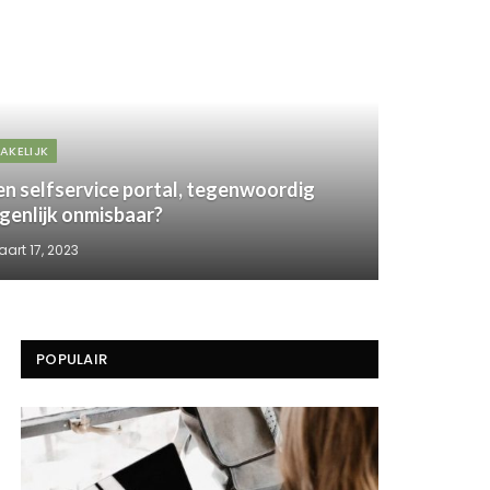
AKELIJK
en selfservice portal, tegenwoordig
igenlijk onmisbaar?
art 17, 2023
POPULAIR