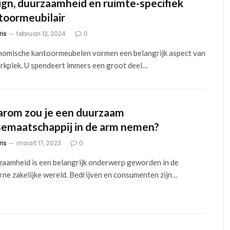
ign, duurzaamheid en ruimte-specifiek
toormeubilair
ris
februari 12, 2024
0
omische kantoormeubelen vormen een belangrijk aspect van
rkplek. U spendeert immers een groot deel…
rom zou je een duurzaam
semaatschappij in de arm nemen?
ris
maart 17, 2023
0
aamheid is een belangrijk onderwerp geworden in de
ne zakelijke wereld. Bedrijven en consumenten zijn…