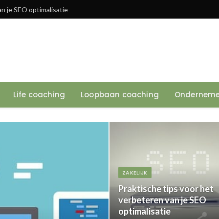
an je SEO optimalisatie
Life coaching
Loopbaan coaching
Onderneme
ZAKELIJK
Praktische tips voor het
verbeteren van je SEO
optimalisatie