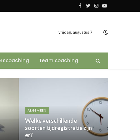
Facebook
Twitter
Instagram
YouTube
vrijdag, augustus 7
rscoaching
Team coaching
ALGEMEEN
Welke verschillende
soorten tijdregistratie zijn
er?