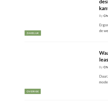
des
kan
By
Ch
Ergon
de we
ZAKELIJK
Waa
lea
By
Ch
Duurz
moder
OVERIGE