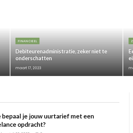
FINANCIEEL
Z
Debiteurenadministratie, zeker niet te
E
onderschatten
e
maart 17, 2023
ma
 bepaal je jouw uurtarief met een
elance opdracht?