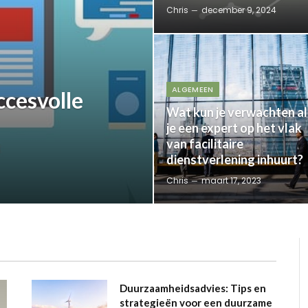
Chris
december 9, 2024
ALGEMEEN
cesvolle
Wat kun je verwachten al
je een expert op het vlak
van facilitaire
dienstverlening inhuurt?
Chris
maart 17, 2023
Duurzaamheidsadvies: Tips en
strategieën voor een duurzame