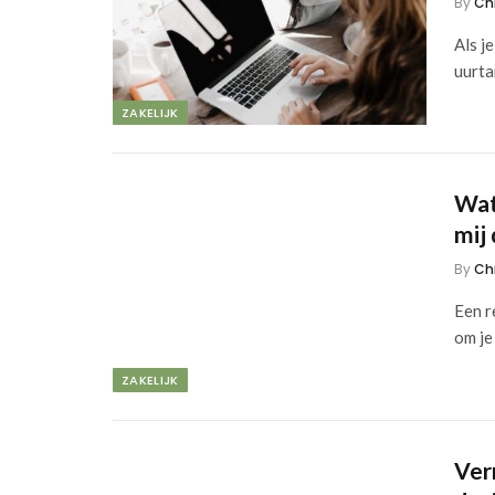
By
Ch
Als j
uurta
ZAKELIJK
Wat
mij
By
Ch
Een r
om je
ZAKELIJK
Ver